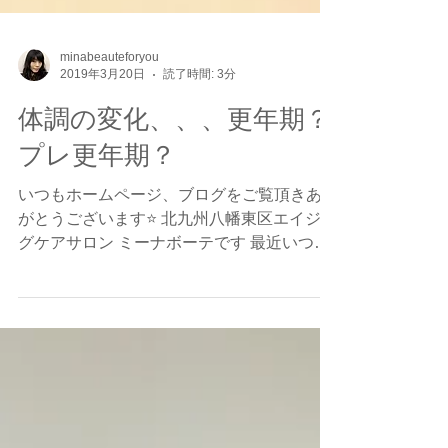
minabeauteforyou
2019年3月20日
読了時間: 3分
体調の変化、、、更年期？
プレ更年期？
いつもホームページ、ブログをご覧頂きあり
がとうございます⭐ 北九州八幡東区エイジン
グケアサロン ミーナボーテです 最近いつも
と違う身体の変化を感じます、、、 40代半
ばにもなると体調の変化が訪れます。ちょう
ど女性ホルモンのエストロゲンが急激に減少
して、ホルモンバランスが乱れ...