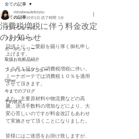
全ての記事
minabeauteforyou
全ての記事
2019年10月1日
読了時間: 1分
消費税増税に伴う料金改定
グリーンピール
のお知らせ
マリアギャラン
日頃より、ご愛顧を賜り厚く御礼申し
ポールシェリー
上げます。
取扱お化粧品紹介
１０月１日からの消費税増税に伴い、
フェイシャルメニュー
ミーナボーテでは消費税１０％を適用
Other
させて頂きます。
今までのブログ
また、主要原材料や物流費などの高
予約状況
騰、決済手数料の増加などにより、大
変心苦しいのですが料金改訂もあわせ
て実施させて頂くことになりました。
皆様にはご迷惑をお掛け致しますが、