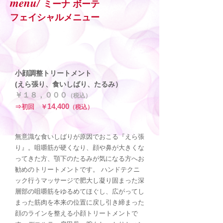
menu
/
ミーナ ボーテ
フェイシャルメニュー
小顔調整トリートメント
(えら張り、食いしばり、たるみ）
￥１８，０００
（
税込
）
14,400
⇒
初回
￥
（
税込）
無意識な食いしばりが原因でおこる『えら張
り』。咀嚼筋が硬くなり、顔や鼻が大きくな
ってきた方、顎下のたるみが気になる方へお
勧めのトリートメントです。 ハンドテクニ
ック行うマッサージで肥大し凝り固まった深
層部の咀嚼筋をゆるめてほぐし、広がってし
まった筋肉を本来の位置に戻し引き締まった
顔のラインを整える小顔トリートメントで