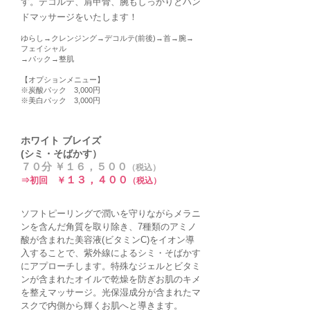
す。デコルテ、肩甲骨、腕もしっかりとハン
ドマッサージをいたします！​
ゆらし→クレンジング→デコルテ(前後)
→首→腕→
フェイシャル
→パック→整肌
【オプションメニュー】
※炭酸パック 3,000円
※美白パック 3,000円
ホワイト ブレイズ
(シミ・そばかす）
７０分 ￥１６，５００
（
税込
）
１３
，
４００
⇒
初回
￥
（
税込
）
ソフトピーリングで潤いを守りながらメラニ
ンを含んだ角質を取り除き、7種類のアミノ
酸が含まれた美容液(ビタミンC)をイオン導
入することで、紫外線によるシミ・そばかす
にアプローチします。特殊なジェルとビタミ
ンが含まれたオイルで乾燥を防ぎお肌のキメ
を整えマッサージ。光保湿成分が含まれたマ
スクで内側から輝くお肌へと導きます。