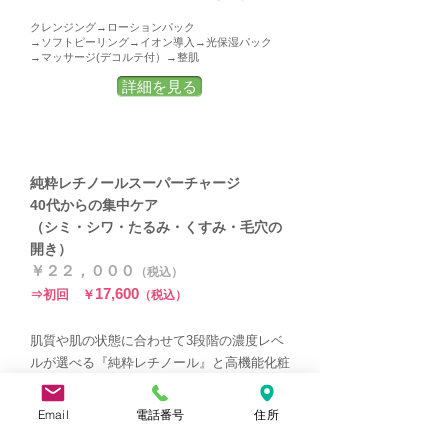
クレンジング→ローションパック
→ソフトピーリング→イオン導入→光保湿パック
→マッサージ(デコルテ付）→整肌
詳細を見る
​純粋レチノールスーパーチャージ
​40代からの集中ケア
（シミ・シワ・たるみ・くすみ・毛穴の
開き）
￥２２，０００
（
税込
）
17,600
⇒
初回
￥
（
税込）
肌質や肌の状態に合わせて3段階の濃度レベ
ルが選べる『純粋レチノール』と高機能化粧
品を組み合わせたトリートメントです。純粋
レチノールが肌を傷つけずに優しく作用し、
Email
電話番号
住所
古くなった角質が薄く剥がれていくサポート