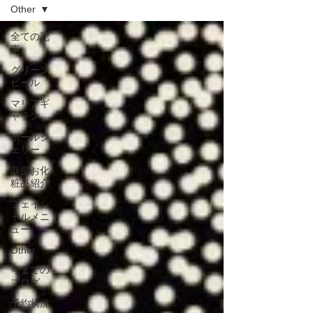
Other
全ての記
事
グリーン
ピール
マリアギ
ャラン
ポールシ
ェリー
取扱お化
粧品紹介
フェイシ
ャルメニ
ュー
Other
今までの
ブログ
予約状況